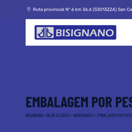
Skip
to
Ruta provincial N° 6 km 36,6 (S3013ZZA) San Car
content
EMBALAGEM POR PE
BISIGNANO
>
BLOG CLASSIC
>
NOVEDADES
>
EMBALAGEM POR PES