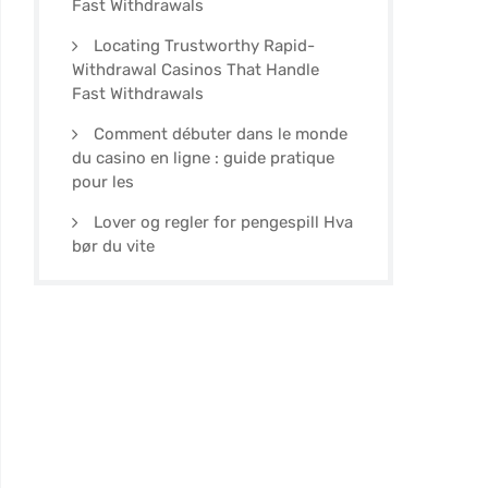
Fast Withdrawals
Locating Trustworthy Rapid-
Withdrawal Casinos That Handle
Fast Withdrawals
Comment débuter dans le monde
du casino en ligne : guide pratique
pour les
Lover og regler for pengespill Hva
bør du vite