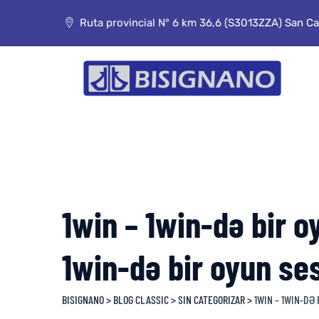
Skip
to
Ruta provincial N° 6 km 36,6 (S3013ZZA) San Car
content
1win – 1win-də bir o
1win-də bir oyun se
BISIGNANO
>
BLOG CLASSIC
>
SIN CATEGORIZAR
>
1WIN – 1WIN-DƏ