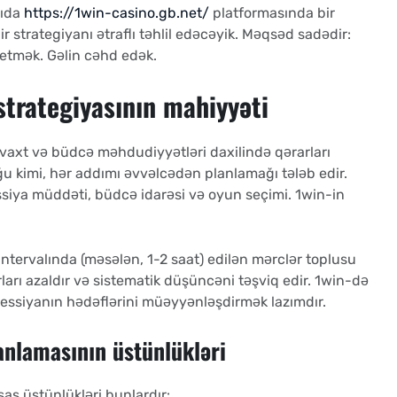
zıda
https://1win-casino.gb.net/
platformasında bir
r strategiyanı ətraflı təhlil edəcəyik. Məqsəd sadədir:
i etmək. Gəlin cəhd edək.
strategiyasının mahiyyəti
 vaxt və büdcə məhdudiyyətləri daxilində qərarları
ğu kimi, hər addımı əvvəlcədən planlamağı tələb edir.
siya müddəti, büdcə idarəsi və oyun seçimi. 1win-in
intervalında (məsələn, 1-2 saat) edilən mərclər toplusu
arı azaldır və sistematik düşüncəni təşviq edir. 1win-də
essiyanın hədəflərini müəyyənləşdirmək lazımdır.
anlamasının üstünlükləri
sas üstünlükləri bunlardır: