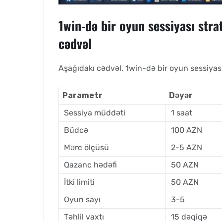
1win-də bir oyun sessiyası stra
cədvəl
Aşağıdakı cədvəl, 1win-də bir oyun sessiyası 
Parametr
Dəyər
Sessiya müddəti
1 saat
Büdcə
100 AZN
Mərc ölçüsü
2-5 AZN
Qazanc hədəfi
50 AZN
İtki limiti
50 AZN
Oyun sayı
3-5
Təhlil vaxtı
15 dəqiqə