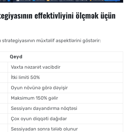
tegiyasının effektivliyini ölçmək üçün
strategiyasının müxtəlif aspektlərini göstərir:
Qeyd
Vaxta nəzarət vacibdir
İtki limiti 50%
Oyun növünə görə dəyişir
Maksimum 150% gəlir
Sessiyanı dayandırma nöqtəsi
Çox oyun diqqəti dağıdar
Sessiyadan sonra tələb olunur