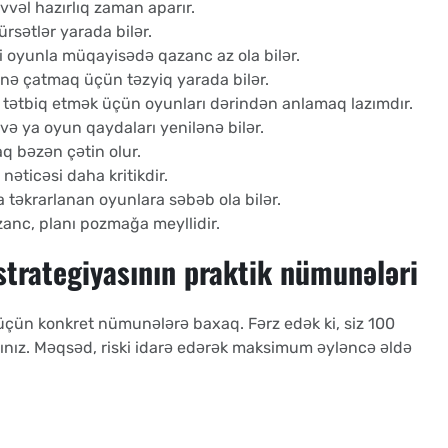
vvəl hazırlıq zaman aparır.
ürsətlər yarada bilər.
i oyunla müqayisədə qazanc az ola bilər.
rinə çatmaq üçün təzyiq yarada bilər.
tiv tətbiq etmək üçün oyunları dərindən anlamaq lazımdır.
 və ya oyun qaydaları yenilənə bilər.
aq bəzən çətin olur.
 nəticəsi daha kritikdir.
 təkrarlanan oyunlara səbəb ola bilər.
zanc, planı pozmağa meyllidir.
 strategiyasının praktik nümunələri
 üçün konkret nümunələrə baxaq. Fərz edək ki, siz 100
rsınız. Məqsəd, riski idarə edərək maksimum əyləncə əldə