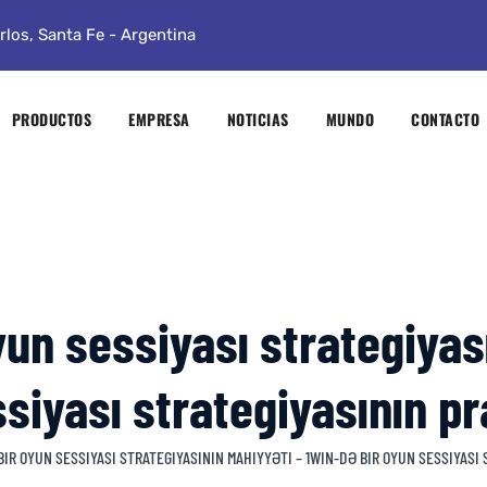
los, Santa Fe - Argentina
PRODUCTOS
EMPRESA
NOTICIAS
MUNDO
CONTACTO
yun sessiyası strategiyas
ssiyası strategiyasının p
 BIR OYUN SESSIYASI STRATEGIYASININ MAHIYYƏTI – 1WIN-DƏ BIR OYUN SESSIYAS