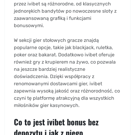
przez ivibet są różnorodne, od klasycznych
jednorękich bandytów po nowoczesne sloty z
zaawansowaną grafiką i funkcjami
bonusowymi.
W sekcji gier stołowych gracze znajdą
popularne opcje, takie jak blackjack, ruletka,
poker oraz bakarat. Dodatkowo ivibet oferuje
również gry z krupierem na żywo, co pozwala
na jeszcze bardziej realistyczne
doświadczenia. Dzięki współpracy z
renomowanymi dostawcami gier, ivibet
zapewnia wysoką jakość oraz różnorodność, co
czyni tę platformę atrakcyjną dla wszystkich
miłośników gier kasynowych.
Co to jest ivibet bonus bez
depozytu i jak z niego