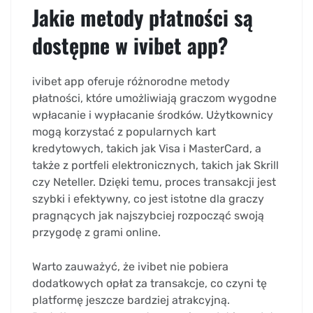
Jakie metody płatności są
dostępne w ivibet app?
ivibet app oferuje różnorodne metody
płatności, które umożliwiają graczom wygodne
wpłacanie i wypłacanie środków. Użytkownicy
mogą korzystać z popularnych kart
kredytowych, takich jak Visa i MasterCard, a
także z portfeli elektronicznych, takich jak Skrill
czy Neteller. Dzięki temu, proces transakcji jest
szybki i efektywny, co jest istotne dla graczy
pragnących jak najszybciej rozpocząć swoją
przygodę z grami online.
Warto zauważyć, że ivibet nie pobiera
dodatkowych opłat za transakcje, co czyni tę
platformę jeszcze bardziej atrakcyjną.