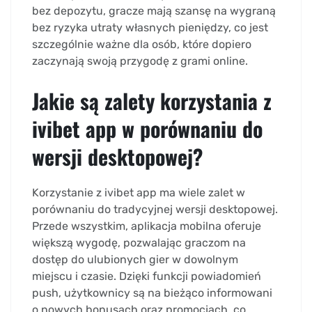
bez depozytu, gracze mają szansę na wygraną
bez ryzyka utraty własnych pieniędzy, co jest
szczególnie ważne dla osób, które dopiero
zaczynają swoją przygodę z grami online.
Jakie są zalety korzystania z
ivibet app w porównaniu do
wersji desktopowej?
Korzystanie z ivibet app ma wiele zalet w
porównaniu do tradycyjnej wersji desktopowej.
Przede wszystkim, aplikacja mobilna oferuje
większą wygodę, pozwalając graczom na
dostęp do ulubionych gier w dowolnym
miejscu i czasie. Dzięki funkcji powiadomień
push, użytkownicy są na bieżąco informowani
o nowych bonusach oraz promocjach, co