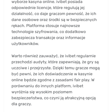
wyborze kasyna online. ivibet posiada
odpowiednie licencje, które regulują jej
działalność, co daje graczom pewność, że ich
dane osobowe oraz środki są w bezpiecznych
rękach. Platforma stosuje najnowsze
technologie szyfrowania, co dodatkowo
zabezpiecza transakcje oraz informacje
użytkowników.
Warto również zauważyć, że ivibet regularnie
przechodzi audyty, które zapewniają, że gry są
uczciwe i przejrzyste. Dzięki temu gracze mogą
być pewni, że ich doświadczenie w kasynie
online będzie zgodne z zasadami fair play. W
porównaniu do innych platform, ivibet
wyróżnia się wysokim poziomem
bezpieczeństwa, co czyni ją atrakcyjną opcją
dla graczy.