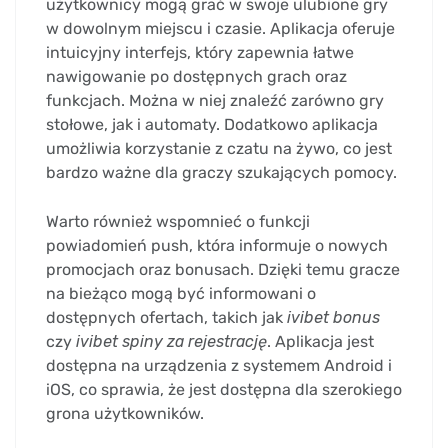
użytkownicy mogą grać w swoje ulubione gry
w dowolnym miejscu i czasie. Aplikacja oferuje
intuicyjny interfejs, który zapewnia łatwe
nawigowanie po dostępnych grach oraz
funkcjach. Można w niej znaleźć zarówno gry
stołowe, jak i automaty. Dodatkowo aplikacja
umożliwia korzystanie z czatu na żywo, co jest
bardzo ważne dla graczy szukających pomocy.
Warto również wspomnieć o funkcji
powiadomień push, która informuje o nowych
promocjach oraz bonusach. Dzięki temu gracze
na bieżąco mogą być informowani o
dostępnych ofertach, takich jak
ivibet bonus
czy
ivibet spiny za rejestrację
. Aplikacja jest
dostępna na urządzenia z systemem Android i
iOS, co sprawia, że jest dostępna dla szerokiego
grona użytkowników.