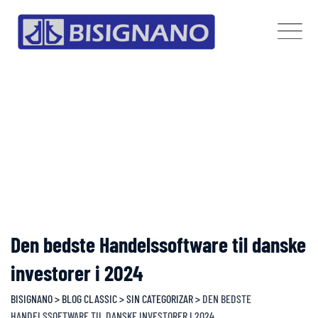
Skip
to
content
Den bedste Handelssoftware til danske
investorer i 2024
BISIGNANO
>
BLOG CLASSIC
>
SIN CATEGORIZAR
>
DEN BEDSTE
HANDELSSOFTWARE TIL DANSKE INVESTORER I 2024