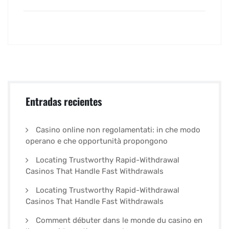
Entradas recientes
Casino online non regolamentati: in che modo
operano e che opportunità propongono
Locating Trustworthy Rapid-Withdrawal
Casinos That Handle Fast Withdrawals
Locating Trustworthy Rapid-Withdrawal
Casinos That Handle Fast Withdrawals
Comment débuter dans le monde du casino en