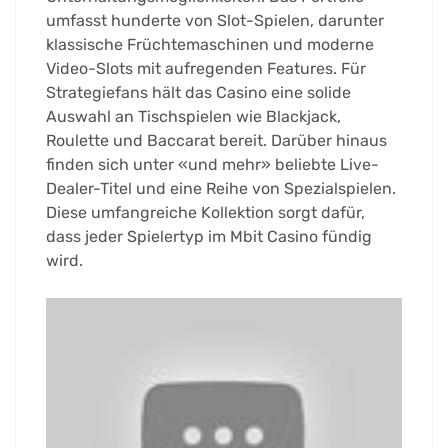
umfasst hunderte von Slot-Spielen, darunter
klassische Früchtemaschinen und moderne
Video-Slots mit aufregenden Features. Für
Strategiefans hält das Casino eine solide
Auswahl an Tischspielen wie Blackjack,
Roulette und Baccarat bereit. Darüber hinaus
finden sich unter «und mehr» beliebte Live-
Dealer-Titel und eine Reihe von Spezialspielen.
Diese umfangreiche Kollektion sorgt dafür,
dass jeder Spielertyp im Mbit Casino fündig
wird.