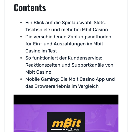
Contents
Ein Blick auf die Spielauswahl: Slots,
Tischspiele und mehr bei Mbit Casino
Die verschiedenen Zahlungsmethoden
für Ein- und Auszahlungen im Mbit
Casino im Test
So funktioniert der Kundenservice:
Reaktionszeiten und Supportkanäle von
Mbit Casino
Mobile Gaming: Die Mbit Casino App und
das Browsererlebnis im Vergleich