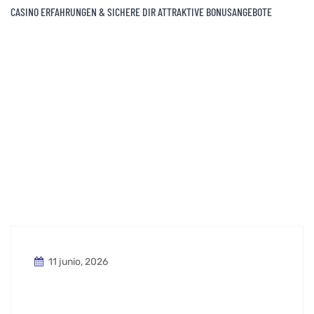
CASINO ERFAHRUNGEN & SICHERE DIR ATTRAKTIVE BONUSANGEBOTE
11 junio, 2026