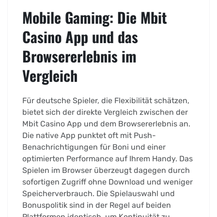
Mobile Gaming: Die Mbit
Casino App und das
Browsererlebnis im
Vergleich
Für deutsche Spieler, die Flexibilität schätzen,
bietet sich der direkte Vergleich zwischen der
Mbit Casino App und dem Browsererlebnis an.
Die native App punktet oft mit Push-
Benachrichtigungen für Boni und einer
optimierten Performance auf Ihrem Handy. Das
Spielen im Browser überzeugt dagegen durch
sofortigen Zugriff ohne Download und weniger
Speicherverbrauch. Die Spielauswahl und
Bonuspolitik sind in der Regel auf beiden
Plattformen identisch, um Kontinuität zu