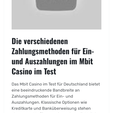
Die verschiedenen
Zahlungsmethoden für Ein-
und Auszahlungen im Mbit
Casino im Test
Das Mbit Casino im Test für Deutschland bietet
eine beeindruckende Bandbreite an
Zahlungsmethoden für Ein- und
Auszahlungen. Klassische Optionen wie
Kreditkarte und Banküberweisung stehen