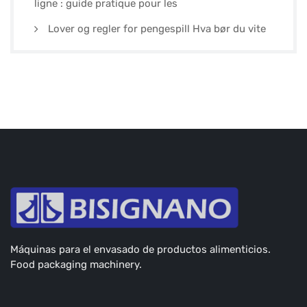
ligne : guide pratique pour les
Lover og regler for pengespill Hva bør du vite
Máquinas para el envasado de productos alimenticios.
Food packaging machinery.