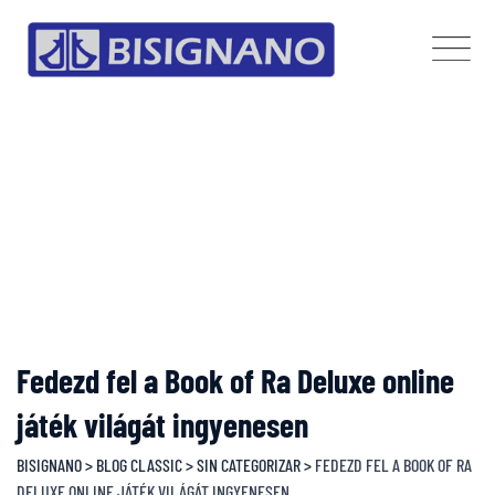
Skip
to
content
Fedezd fel a Book of Ra Deluxe online
játék világát ingyenesen
BISIGNANO
>
BLOG CLASSIC
>
SIN CATEGORIZAR
>
FEDEZD FEL A BOOK OF RA
DELUXE ONLINE JÁTÉK VILÁGÁT INGYENESEN