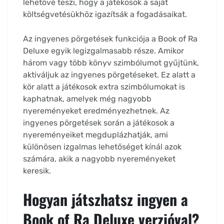
lehetővé teszi, hogy a játékosok a saját
költségvetésükhöz igazítsák a fogadásaikat.
Az ingyenes pörgetések funkciója a Book of Ra
Deluxe egyik legizgalmasabb része. Amikor
három vagy több könyv szimbólumot gyűjtünk,
aktiváljuk az ingyenes pörgetéseket. Ez alatt a
kör alatt a játékosok extra szimbólumokat is
kaphatnak, amelyek még nagyobb
nyereményeket eredményezhetnek. Az
ingyenes pörgetések során a játékosok a
nyereményeiket megduplázhatják, ami
különösen izgalmas lehetőséget kínál azok
számára, akik a nagyobb nyereményeket
keresik.
Hogyan játszhatsz ingyen a
Book of Ra Deluxe verzióval?