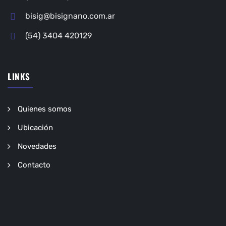
bisig@bisignano.com.ar
(54) 3404 420129
LINKS
Quienes somos
Ubicación
Novedades
Contacto