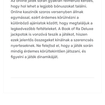
Az online játék során gyakran felmerülő kérdés,
hogy hol lehet a legjobb bónuszokat találni.
Online kaszinók szoros versenyben állnak
egymással, ezért érdemes körülnézni a
különböző ajánlatok között, hogy megtaláljuk a
legkedvezőbb feltételeket. A Book of Ra Deluxe
jackpotok is vonzóvá teszik a játékot, hiszen
ezek jelentős összegeket kínálnak a szerencsés
nyerteseknek. Ne felejtsd el, hogy a játék során
mindig érdemes körültekintően játszani, és
figyelni a játék dinamikáját.