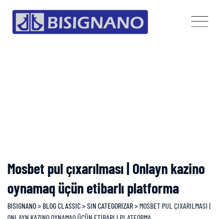
Skip
to
content
Mosbet pul çıxarılması | Onlayn kazino
oynamaq üçün etibarlı platforma
BISIGNANO
>
BLOG CLASSIC
>
SIN CATEGORIZAR
>
MOSBET PUL ÇIXARILMASI |
ONLAYN KAZINO OYNAMAQ ÜÇÜN ETIBARLI PLATFORMA