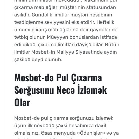
çıxarma məbləğləri müştərinin statusundan
asılıdır. Gündəlik limitlər müştəri hesabının
təsdiqlənmə səviyyəsini əks etdirir. Həftəlik
ümumi çıxarış məbləğlərinə dair qaydalar da
tətbiq olunur. Müəyyən bonuslardan istifadə
edildikdə, çıxarma limitləri dəyişə bilər. Bütün
limitlər Mosbet-in Maliyyə Siyasətində aydın
şəkildə qeyd olunub.
Mosbet-də Pul Çıxarma
Sorğusunu Necə İzləmək
Olar
Mosbet-də pul çıxarma sorğunuzu izləmək
üçün ilk növbədə şəxsi hesabınıza daxil
olmalısınız. Əsas menyuda «Ödənişlər» və ya