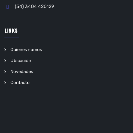
(54) 3404 420129
LINKS
Quienes somos
Ubicación
Novedades
Contacto