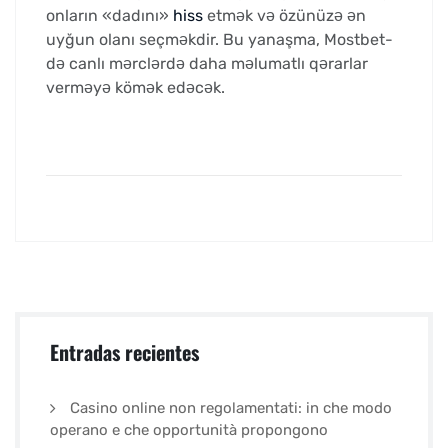
onların «dadını»
hiss
etmək və özünüzə ən
uyğun olanı seçməkdir. Bu yanaşma, Mostbet-
də canlı mərclərdə daha məlumatlı qərarlar
verməyə kömək edəcək.
Entradas recientes
Casino online non regolamentati: in che modo
operano e che opportunità propongono