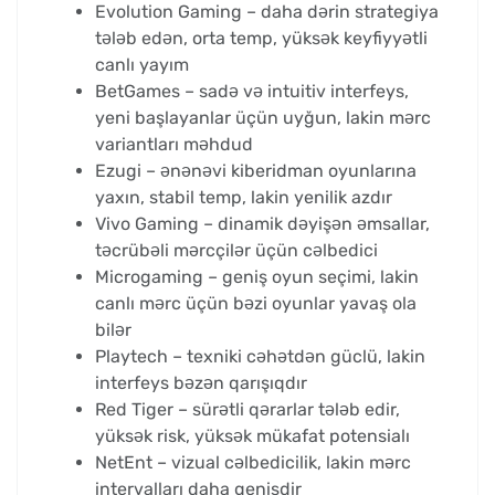
Evolution Gaming – daha dərin strategiya
tələb edən, orta temp, yüksək keyfiyyətli
canlı yayım
BetGames – sadə və intuitiv interfeys,
yeni başlayanlar üçün uyğun, lakin mərc
variantları məhdud
Ezugi – ənənəvi kiberidman oyunlarına
yaxın, stabil temp, lakin yenilik azdır
Vivo Gaming – dinamik dəyişən əmsallar,
təcrübəli mərcçilər üçün cəlbedici
Microgaming – geniş oyun seçimi, lakin
canlı mərc üçün bəzi oyunlar yavaş ola
bilər
Playtech – texniki cəhətdən güclü, lakin
interfeys bəzən qarışıqdır
Red Tiger – sürətli qərarlar tələb edir,
yüksək risk, yüksək mükafat potensialı
NetEnt – vizual cəlbedicilik, lakin mərc
intervalları daha genişdir