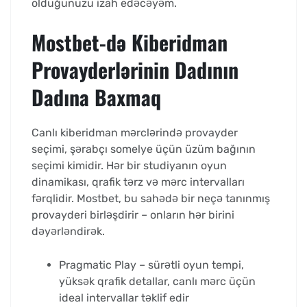
olduğunuzu izah edəcəyəm.
Mostbet-də Kiberidman
Provayderlərinin Dadının
Dadına Baxmaq
Canlı kiberidman mərclərində provayder
seçimi, şərabçı somelye üçün üzüm bağının
seçimi kimidir. Hər bir studiyanın oyun
dinamikası, qrafik tərz və mərc intervalları
fərqlidir. Mostbet, bu sahədə bir neçə tanınmış
provayderi birləşdirir – onların hər birini
dəyərləndirək.
Pragmatic Play – sürətli oyun tempi,
yüksək qrafik detallar, canlı mərc üçün
ideal intervallar təklif edir