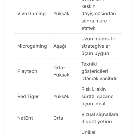
kəskin
Vivo Gaming
Yüksək
dəyişməsindən
sonra mərc
etmək
Uzun müddətli
Microgaming
Aşağı
strategiyalar
üçün uyğun
Texniki
Orta-
Playtech
göstəriciləri
Yüksək
izləmək vacibdir
Riskli, lakin
Red Tiger
Yüksək
sürətli qazanc
üçün ideal
Vizual siqnallara
NetEnt
Orta
diqqət yetirin
Unikal