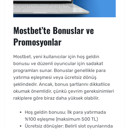
Mostbet’te Bonuslar ve
Promosyonlar
Mostbet, yeni kullanıcılar için hoş geldin
bonusu ve düzenli oyuncular için sadakat
programları sunar. Bonuslar genellikle para
yatırma eşleşmesi veya ücretsiz dönüş
şeklindedir. Ancak, bonus şartlarını dikkatlice
okumak önemlidir, çünkü çevrim gereksinimleri
rakiplere göre biraz daha yüksek olabilir.
Hoş geldin bonusu: İlk para yatırmada
%100 eşleşme (maksimum 500 TL)
Ücretsiz dönüşler: Belirli slot oyunlarında