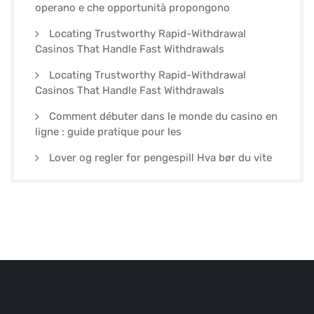
operano e che opportunità propongono
Locating Trustworthy Rapid-Withdrawal
Casinos That Handle Fast Withdrawals
Locating Trustworthy Rapid-Withdrawal
Casinos That Handle Fast Withdrawals
Comment débuter dans le monde du casino en
ligne : guide pratique pour les
Lover og regler for pengespill Hva bør du vite