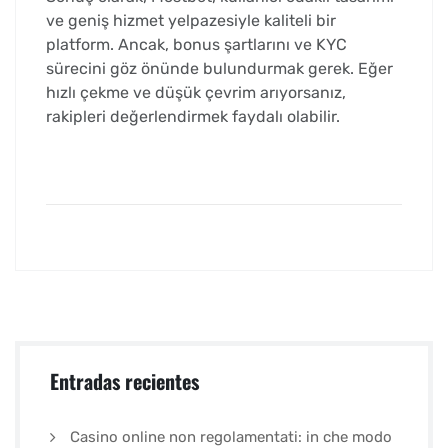
ve geniş hizmet yelpazesiyle kaliteli bir
platform. Ancak, bonus şartlarını ve KYC
sürecini göz önünde bulundurmak gerek. Eğer
hızlı çekme ve düşük çevrim arıyorsanız,
rakipleri değerlendirmek faydalı olabilir.
Entradas recientes
Casino online non regolamentati: in che modo