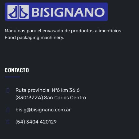
Máquinas para el envasado de productos alimenticios.
Food packaging machinery.
CONTACTO
Ruta provincial N°6 km 36,6
(S3013ZZA) San Carlos Centro
bisig@bisignano.com.ar
(54) 3404 420129