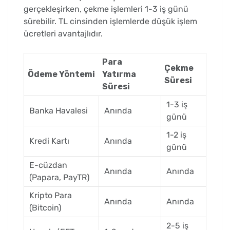
gerçekleşirken, çekme işlemleri 1-3 iş günü
sürebilir. TL cinsinden işlemlerde düşük işlem
ücretleri avantajlıdır.
Para
Çekme
Ödeme Yöntemi
Yatırma
Süresi
Süresi
1-3 iş
Banka Havalesi
Anında
günü
1-2 iş
Kredi Kartı
Anında
günü
E-cüzdan
Anında
Anında
(Papara, PayTR)
Kripto Para
Anında
Anında
(Bitcoin)
2-5 iş