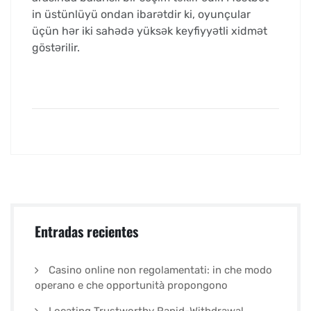
in üstünlüyü ondan ibarətdir ki, oyunçular
üçün hər iki sahədə yüksək keyfiyyətli xidmət
göstərilir.
Entradas recientes
Casino online non regolamentati: in che modo
operano e che opportunità propongono
Locating Trustworthy Rapid-Withdrawal