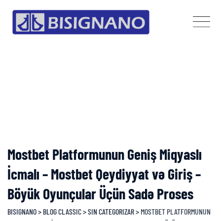
Skip
to
content
Mostbet Platformunun Geniş Miqyaslı
İcmalı – Mostbet Qeydiyyat və Giriş –
Böyük Oyunçular Üçün Sadə Proses
BISIGNANO
>
BLOG CLASSIC
>
SIN CATEGORIZAR
>
MOSTBET PLATFORMUNUN