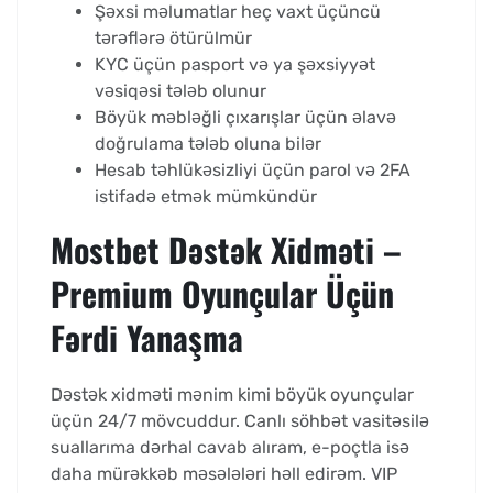
Şəxsi məlumatlar heç vaxt üçüncü
tərəflərə ötürülmür
KYC üçün pasport və ya şəxsiyyət
vəsiqəsi tələb olunur
Böyük məbləğli çıxarışlar üçün əlavə
doğrulama tələb oluna bilər
Hesab təhlükəsizliyi üçün parol və 2FA
istifadə etmək mümkündür
Mostbet Dəstək Xidməti –
Premium Oyunçular Üçün
Fərdi Yanaşma
Dəstək xidməti mənim kimi böyük oyunçular
üçün 24/7 mövcuddur. Canlı söhbət vasitəsilə
suallarıma dərhal cavab alıram, e-poçtla isə
daha mürəkkəb məsələləri həll edirəm. VIP