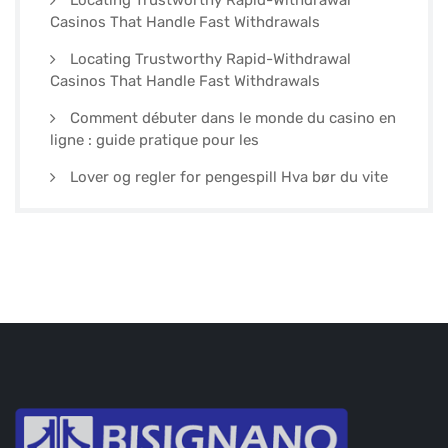
Casinos That Handle Fast Withdrawals
Locating Trustworthy Rapid-Withdrawal
Casinos That Handle Fast Withdrawals
Comment débuter dans le monde du casino en
ligne : guide pratique pour les
Lover og regler for pengespill Hva bør du vite