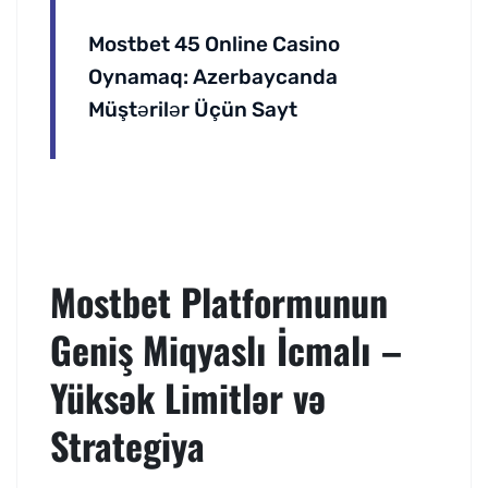
Mostbet 45 Online Casino
Oynamaq: Azerbaycanda
Müştərilər Üçün Sayt
Mostbet Platformunun
Geniş Miqyaslı İcmalı –
Yüksək Limitlər və
Strategiya