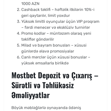
1000 AZN
Cashback təklifi – həftəlik itkilərin 10%-i
geri qaytarılır, limit yoxdur
Yüksək limitli oyunçular üçün VIP proqram
– fərdi menecer və eksklüziv turnirlər
Promo kodlar – müntəzəm olaraq yeni
təkliflər göndərilir
Milad və bayram bonusları – xüsusi
günlərdə əlavə promosiyalar
Canlı mərclər üçün xüsusi bonuslar –
yüksək əmsallarla birlikdə
Mostbet Depozit və Çıxarış –
Sürətli və Təhlükəsiz
Əməliyyatlar
Böyük məbləğlərlə oynayanda ödəniş