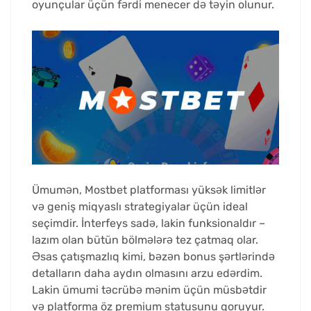
oyunçular üçün fərdi menecer də təyin olunur.
Ümumən, Mostbet platforması yüksək limitlər
və geniş miqyaslı strategiyalar üçün ideal
seçimdir. İnterfeys sadə, lakin funksionaldır –
lazım olan bütün bölmələrə tez çatmaq olar.
Əsas çatışmazlıq kimi, bəzən bonus şərtlərində
detalların daha aydın olmasını arzu edərdim.
Lakin ümumi təcrübə mənim üçün müsbətdir
və platforma öz premium statusunu qoruyur.