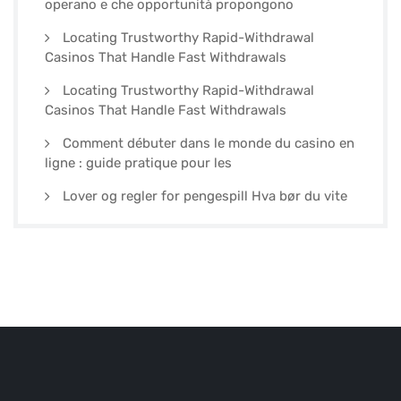
operano e che opportunità propongono
Locating Trustworthy Rapid-Withdrawal
Casinos That Handle Fast Withdrawals
Locating Trustworthy Rapid-Withdrawal
Casinos That Handle Fast Withdrawals
Comment débuter dans le monde du casino en
ligne : guide pratique pour les
Lover og regler for pengespill Hva bør du vite