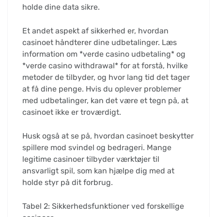
holde dine data sikre.
Et andet aspekt af sikkerhed er, hvordan
casinoet håndterer dine udbetalinger. Læs
information om *verde casino udbetaling* og
*verde casino withdrawal* for at forstå, hvilke
metoder de tilbyder, og hvor lang tid det tager
at få dine penge. Hvis du oplever problemer
med udbetalinger, kan det være et tegn på, at
casinoet ikke er troværdigt.
Husk også at se på, hvordan casinoet beskytter
spillere mod svindel og bedrageri. Mange
legitime casinoer tilbyder værktøjer til
ansvarligt spil, som kan hjælpe dig med at
holde styr på dit forbrug.
Tabel 2: Sikkerhedsfunktioner ved forskellige