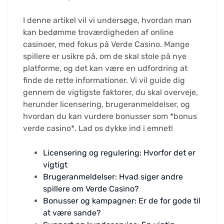
I denne artikel vil vi undersøge, hvordan man
kan bedømme troværdigheden af online
casinoer, med fokus på Verde Casino. Mange
spillere er usikre på, om de skal stole på nye
platforme, og det kan være en udfordring at
finde de rette informationer. Vi vil guide dig
gennem de vigtigste faktorer, du skal overveje,
herunder licensering, brugeranmeldelser, og
hvordan du kan vurdere bonusser som *bonus
verde casino*. Lad os dykke ind i emnet!
Licensering og regulering: Hvorfor det er
vigtigt
Brugeranmeldelser: Hvad siger andre
spillere om Verde Casino?
Bonusser og kampagner: Er de for gode til
at være sande?