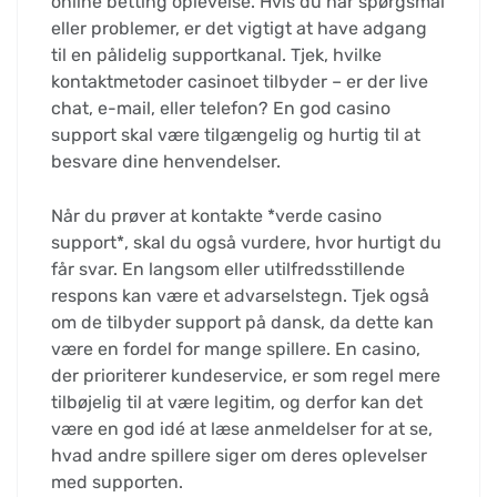
online betting oplevelse. Hvis du har spørgsmål
eller problemer, er det vigtigt at have adgang
til en pålidelig supportkanal. Tjek, hvilke
kontaktmetoder casinoet tilbyder – er der live
chat, e-mail, eller telefon? En god casino
support skal være tilgængelig og hurtig til at
besvare dine henvendelser.
Når du prøver at kontakte *verde casino
support*, skal du også vurdere, hvor hurtigt du
får svar. En langsom eller utilfredsstillende
respons kan være et advarselstegn. Tjek også
om de tilbyder support på dansk, da dette kan
være en fordel for mange spillere. En casino,
der prioriterer kundeservice, er som regel mere
tilbøjelig til at være legitim, og derfor kan det
være en god idé at læse anmeldelser for at se,
hvad andre spillere siger om deres oplevelser
med supporten.