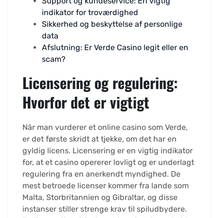
Support og kundeservice: En vigtig
indikator for troværdighed
Sikkerhed og beskyttelse af personlige
data
Afslutning: Er Verde Casino legit eller en
scam?
Licensering og regulering:
Hvorfor det er vigtigt
Når man vurderer et online casino som Verde,
er det første skridt at tjekke, om det har en
gyldig licens. Licensering er en vigtig indikator
for, at et casino opererer lovligt og er underlagt
regulering fra en anerkendt myndighed. De
mest betroede licenser kommer fra lande som
Malta, Storbritannien og Gibraltar, og disse
instanser stiller strenge krav til spiludbydere.