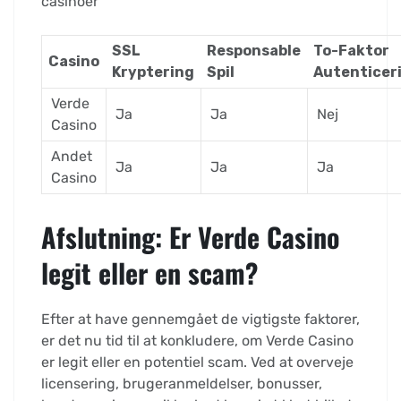
casinoer
SSL
Responsable
To-Faktor
Casino
Kryptering
Spil
Autenticer
Verde
Ja
Ja
Nej
Casino
Andet
Ja
Ja
Ja
Casino
Afslutning: Er Verde Casino
legit eller en scam?
Efter at have gennemgået de vigtigste faktorer,
er det nu tid til at konkludere, om Verde Casino
er legit eller en potentiel scam. Ved at overveje
licensering, brugeranmeldelser, bonusser,