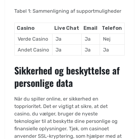
Tabel 1: Sammenligning af supportmuligheder
Casino
Live Chat
Email
Telefon
Verde Casino
Ja
Ja
Nej
Andet Casino
Ja
Ja
Ja
Sikkerhed og beskyttelse af
personlige data
Når du spiller online, er sikkerhed en
topprioritet. Det er vigtigt at sikre, at det
casino, du vælger, bruger de nyeste
teknologier til at beskytte dine personlige og
finansielle oplysninger. Tjek, om casinoet
anvender SSL-kryptering, som hjælper med at