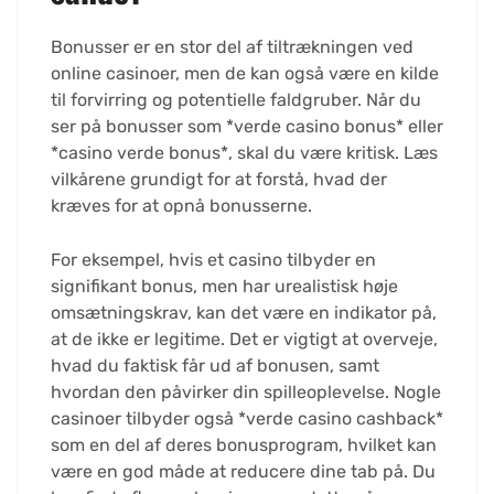
Bonusser er en stor del af tiltrækningen ved
online casinoer, men de kan også være en kilde
til forvirring og potentielle faldgruber. Når du
ser på bonusser som *verde casino bonus* eller
*casino verde bonus*, skal du være kritisk. Læs
vilkårene grundigt for at forstå, hvad der
kræves for at opnå bonusserne.
For eksempel, hvis et casino tilbyder en
signifikant bonus, men har urealistisk høje
omsætningskrav, kan det være en indikator på,
at de ikke er legitime. Det er vigtigt at overveje,
hvad du faktisk får ud af bonusen, samt
hvordan den påvirker din spilleoplevelse. Nogle
casinoer tilbyder også *verde casino cashback*
som en del af deres bonusprogram, hvilket kan
være en god måde at reducere dine tab på. Du