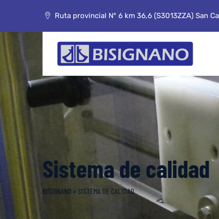
Skip
to
Ruta provincial N° 6 km 36,6 (S3013ZZA) San Car
content
Sistema de calidad
BISIGNANO
>
SISTEMA DE CALIDAD