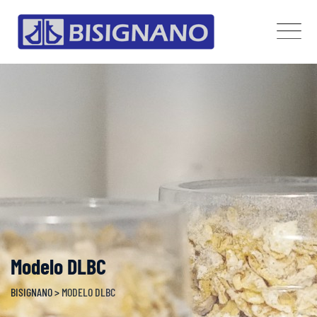
Skip
to
content
Modelo DLBC
BISIGNANO
>
MODELO DLBC