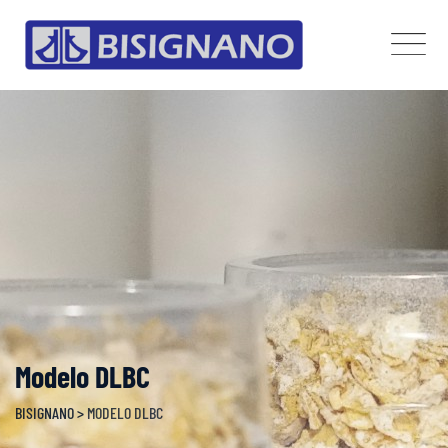
Skip
to
content
Modelo DLBC
BISIGNANO
>
MODELO DLBC