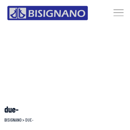
Skip
to
content
due-
BISIGNANO
>
DUE-